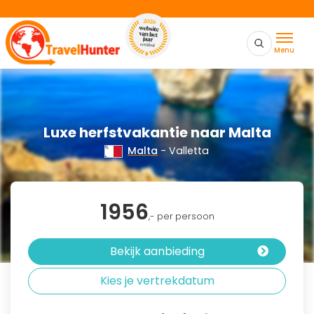
Menu
Luxe herfstvakantie naar Malta
Malta
- Valletta
1956
,- per persoon
Bekijk aanbieding
Kies je vertrekdatum