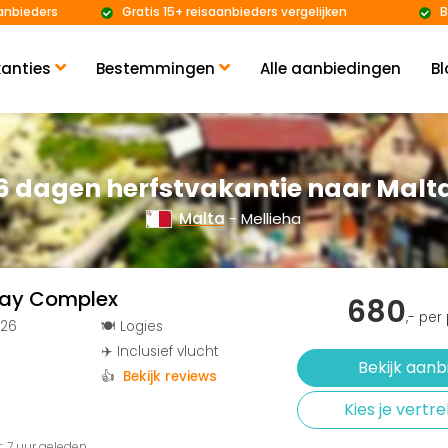
anbieders
Gratis 15+ reisaanbieders vergelijken
B
anties
Bestemmingen
Alle aanbiedingen
Bl
6 dagen herfstvakantie naar Malt
Malta
- Mellieha
day Complex
680
,- per
026
🍽️ Logies
✈️ Inclusief vlucht
Bekijk aanb
👍
Bekijk reviews
Kies je vert
t: 7 uur geleden