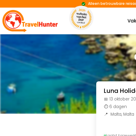
Alleen betrouwbare reisa
Vak
Luna Holi
📅 13 oktober 2
⏱️ 6 dagen
📍
Malta
,
Malta
Laatst bijgewerk