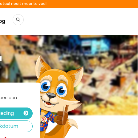
etaal nooit meer te veel
og
a
 persoon
ieding
rekdatum