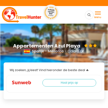
Menu
Appartementen Azul Playa
Spanje
-
Mallorca
- Cala d'Or
Wij zoeken, jij kiest! Vind hieronder de beste deal 🔥
Haal prijs op