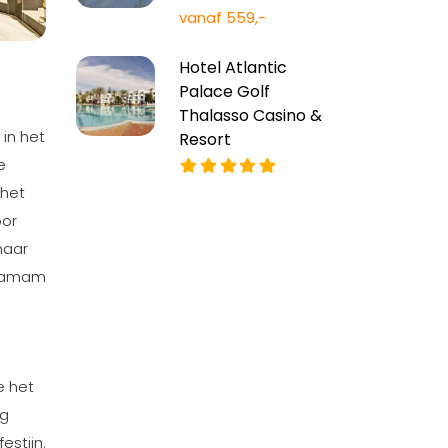
vanaf 559,-
Hotel Atlantic
Palace Golf
Thalasso Casino &
 in het
Resort
e
 het
oor
maar
 hamam
e het
ag
estijn.