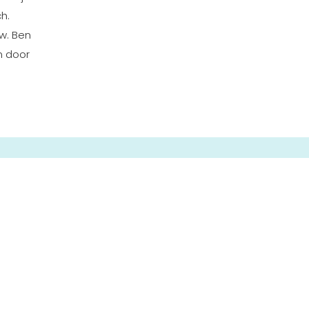
h.
w. Ben
n door