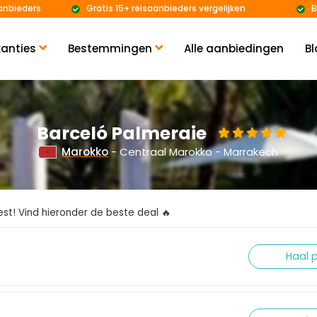
anbieders
Gratis 15+ reisaanbieders vergelijken
B
anties
Bestemmingen
Alle aanbiedingen
Bl
Barceló Palmeraie
Marokko
- Centraal Marokko - Marrakech
kiest! Vind hieronder de beste deal 🔥
Haal p