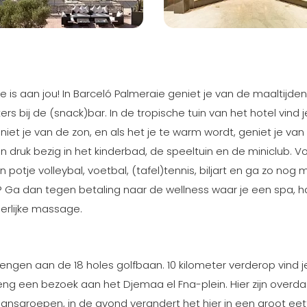
uze is aan jou! In Barceló Palmeraie geniet je van de maaltijden
kers bij de (snack)bar. In de tropische tuin van het hotel vind j
iet je van de zon, en als het je te warm wordt, geniet je van
jn druk bezig in het kinderbad, de speeltuin en de miniclub. V
n potje volleybal, voetbal, (tafel)tennis, biljart en ga zo nog 
g? Ga dan tegen betaling naar de wellness waar je een spa,
heerlijke massage.
ngen aan de 18 holes golfbaan. 10 kilometer verderop vind j
eng een bezoek aan het Djemaa el Fna-plein. Hier zijn overd
nsgroepen, in de avond verandert het hier in een groot eetf