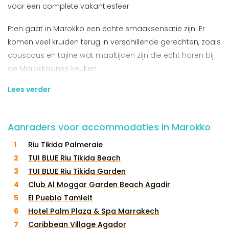
voor een complete vakantiesfeer.
Eten gaat in Marokko een echte smaaksensatie zijn. Er
komen veel kruiden terug in verschillende gerechten, zoals
couscous en tajine wat maaltijden zijn die echt horen bij
de Marokkaanse keuken.
Lees verder
Hotels en Riads in Marokko
Aanraders voor accommodaties in Marokko
Voor hotels in Marokko heb je verschillende
mogelijkheden. Je kunt in een luxe resort of hotel verblijven
Riu Tikida Palmeraie
zoals je dit in andere landen ook gewend ben, maar in
TUI BLUE Riu Tikida Beach
Marokko is een Riad ook een perfecte optie voor jouw
TUI BLUE Riu Tikida Garden
verblijf. Een Riad is een traditioneel Marokkaans huis met
Club Al Moggar Garden Beach Agadir
een binnentuin waar je tijdens jouw stedentrip of vakantie
El Pueblo Tamlelt
kunt verblijven. Hier ervaar je de echte Marokkaanse
Hotel Palm Plaza & Spa Marrakech
cultuur en kun je genieten van de gezellig kleinschalige
Caribbean Village Agador