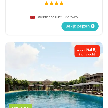
Atlantische Kust - Marokko
Bekijk prijzen
546
vanaf
,-
incl. vlucht
Topkeuze!