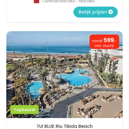
Centraal Marokko - Marokko
Bekijk prijzen
599
vanaf
,-
incl. vlucht
Topkeuze!
TUI BLUE Riu Tikida Beach