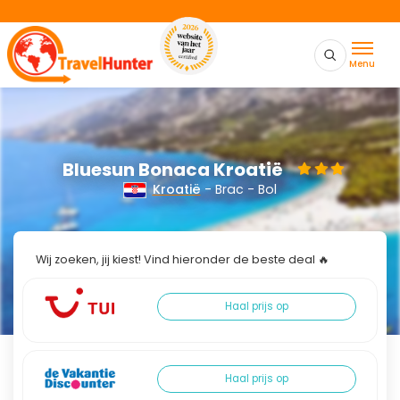
Menu
Bluesun Bonaca Kroatië
Kroatië
- Brac - Bol
Wij zoeken, jij kiest! Vind hieronder de beste deal 🔥
Haal prijs op
Haal prijs op