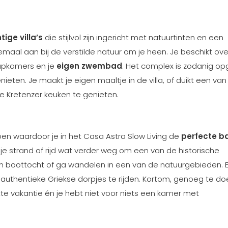
tige villa’s
die stijlvol zijn ingericht met natuurtinten en een
elemaal aan bij de verstilde natuur om je heen. Je beschikt ov
apkamers en je
eigen zwembad
. Het complex is zodanig op
nieten. Je maakt je eigen maaltje in de villa, of duikt een van
ke Kretenzer keuken te genieten.
pen waardoor je in het Casa Astra Slow Living de
perfecte b
je strand of rijd wat verder weg om een van de historische
 boottocht of ga wandelen in een van de natuurgebieden. E
e authentieke Griekse dorpjes te rijden. Kortom, genoeg te do
lotte vakantie én je hebt niet voor niets een kamer met