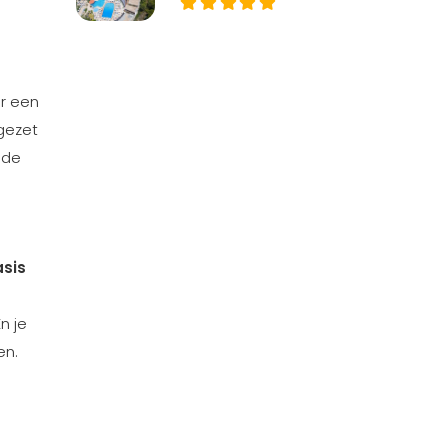
er een
gezet
 de
asis
n je
en.