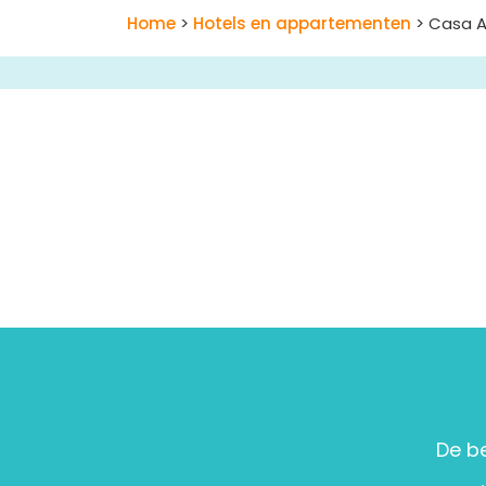
Home
>
Hotels en appartementen
> Casa As
De b