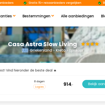
anbieders
Gratis 15+ reisaanbieders vergelijken
B
anties
Bestemmingen
Alle aanbiedingen
Bl
Casa Astra Slow Living
Griekenland
-
Kreta
- Episkopi
kiest! Vind hieronder de beste deal 🔥
8 dagen
914
Bekijk aa
,-
Logies