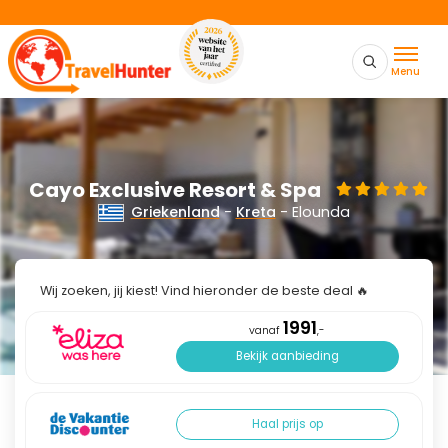
Menu
Cayo Exclusive Resort & Spa
Griekenland
-
Kreta
- Elounda
Wij zoeken, jij kiest! Vind hieronder de beste deal 🔥
1991
vanaf
,-
Bekijk aanbieding
Haal prijs op