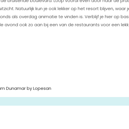
 de bruisende boulevard. Loop vooral even door naar de pra
cht. Natuurlijk kun je ook lekker op het resort blijven, waar j
ds als overdag animatie te vinden is. Verblijf je hier op bas
 de avond ook zo aan bij een van de restaurants voor een lekk
ium Dunamar by Lopesan