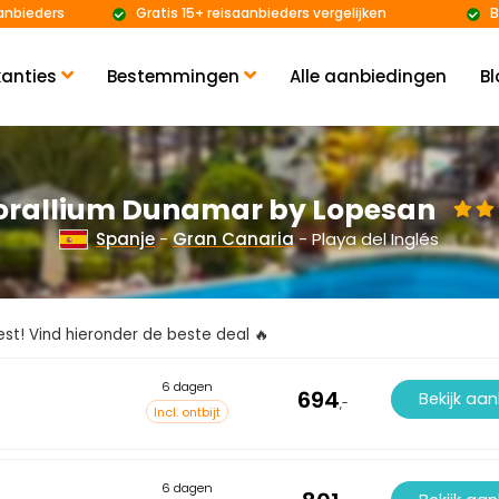
anbieders
Gratis 15+ reisaanbieders vergelijken
B
anties
Bestemmingen
Alle aanbiedingen
Bl
orallium Dunamar by Lopesan
Spanje
-
Gran Canaria
- Playa del Inglés
kiest! Vind hieronder de beste deal 🔥
6 dagen
694
Bekijk aa
,-
Incl. ontbijt
6 dagen