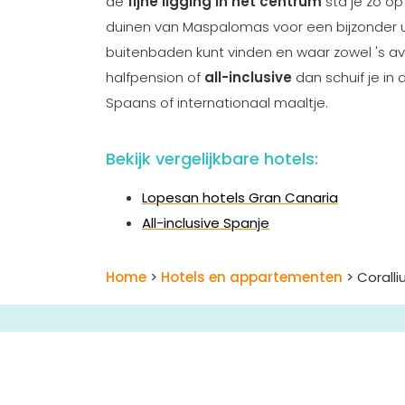
de
fijne ligging in het centrum
sta je zo op
duinen van Maspalomas voor een bijzonder uitzi
buitenbaden kunt vinden en waar zowel 's avon
halfpension of
all-inclusive
dan schuif je in
Spaans of internationaal maaltje.
Bekijk vergelijkbare hotels:
Lopesan hotels Gran Canaria
All-inclusive Spanje
Home
>
Hotels en appartementen
> Corall