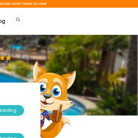
etaal nooit meer te veel
og
nbieding