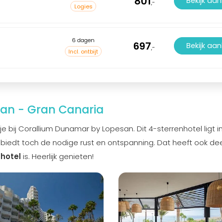
801
Bekijk aa
,-
Logies
6 dagen
697
Bekijk aa
,-
Incl. ontbijt
an - Gran Canaria
e bij Corallium Dunamar by Lopesan. Dit 4-sterrenhotel ligt i
r biedt toch de nodige rust en ontspanning. Dat heeft ook dee
 hotel
is. Heerlijk genieten!