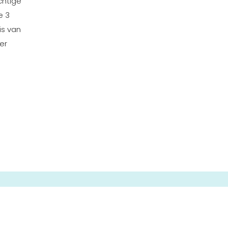
chtige
e 3
is van
er