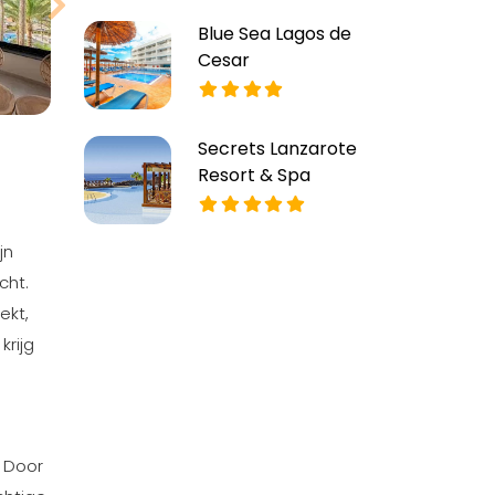
Blue Sea Lagos de
Cesar
Secrets Lanzarote
Resort & Spa
jn
cht.
ekt,
krijg
. Door