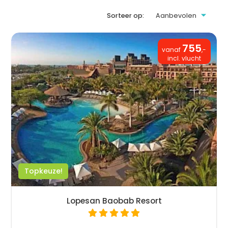
Sorteer op:
755
vanaf
,-
incl. vlucht
Topkeuze!
Lopesan Baobab Resort