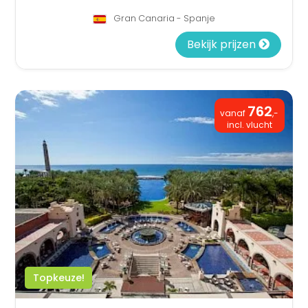
Gran Canaria - Spanje
Bekijk prijzen
762
vanaf
,-
incl. vlucht
Topkeuze!