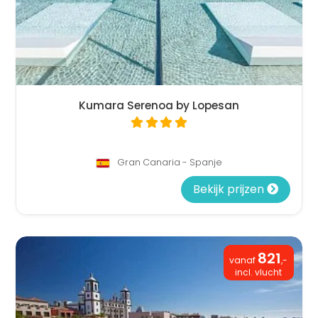
Kumara Serenoa by Lopesan
Gran Canaria - Spanje
Bekijk prijzen
821
vanaf
,-
incl. vlucht