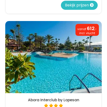
Bekijk prijzen
612
vanaf
,-
incl. vlucht
Abora Interclub by Lopesan