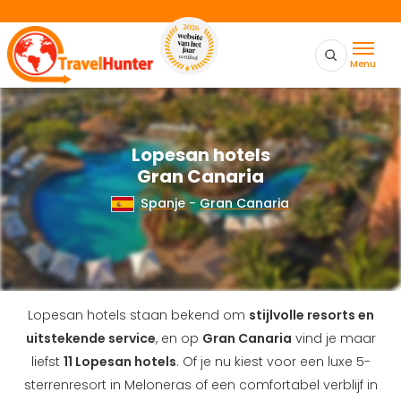
Menu
Lopesan hotels
Gran Canaria
Spanje
-
Gran Canaria
Lopesan hotels staan bekend om
stijlvolle resorts en
uitstekende service
, en op
Gran Canaria
vind je maar
liefst
11 Lopesan hotels
. Of je nu kiest voor een luxe 5-
sterrenresort in Meloneras of een comfortabel verblijf in