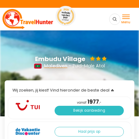
Menu
Embudu Village
Malediven
- Zuid-Male Atol
Wij zoeken, jij kiest! Vind hieronder de beste deal 🔥
1977
vanaf
,-
Bekijk aanbieding
Haal prijs op