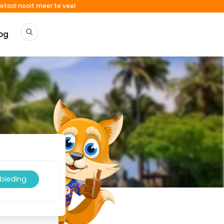
etaal nooit meer te veel
og
nbieding