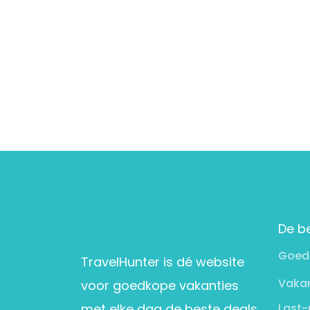
De b
Goed
TravelHunter is dé website
Vakan
voor goedkope vakanties
met elke dag de beste deals
Last-