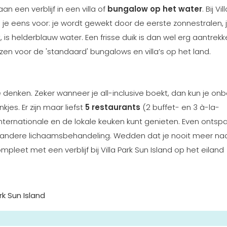
 een verblijf in een villa of
bungalow op het water
. Bij Vi
tel je eens voor: je wordt gewekt door de eerste zonnestralen, 
 is helderblauw water. Een frisse duik is dan wel erg aantrekkel
ezen voor de 'standaard' bungalows en villa’s op het land.
te denken. Zeker wanneer je all-inclusive boekt, dan kun je on
jes. Er zijn maar liefst
5 restaurants
(2 buffet- en 3 à-la-
nternationale en de lokale keuken kunt genieten. Even onts
andere lichaamsbehandeling. Wedden dat je nooit meer naa
pleet met een verblijf bij Villa Park Sun Island op het eiland
rk Sun Island