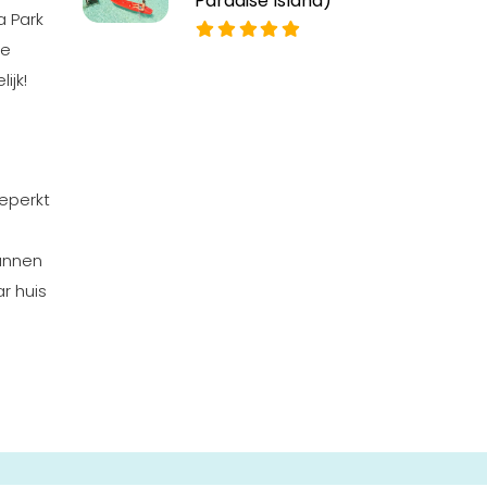
Paradise Island)
lla Park
je
ijk!
beperkt
pannen
r huis