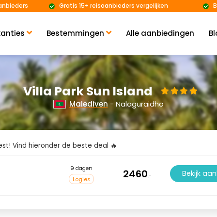
anbieders
Gratis 15+ reisaanbieders vergelijken
B
anties
Bestemmingen
Alle aanbiedingen
Bl
Villa Park Sun Island
Malediven
- Nalaguraidho
kiest! Vind hieronder de beste deal 🔥
9 dagen
2460
Bekijk aa
,-
Logies