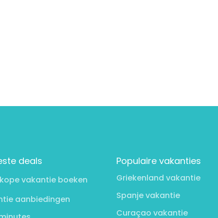
este deals
Populaire vakanties
Griekenland vakantie
kope vakantie boeken
Spanje vakantie
tie aanbiedingen
Curaçao vakantie
minutes