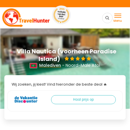
Menu
Villa Nautica (voorheen Paradise
Island)
Malediven
- Noord-Male Atol
Wij zoeken, jij kiest! Vind hieronder de beste deal 🔥
Haal prijs op