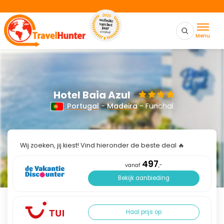
Menu
Hotel Baia Azul
Portugal
-
Madeira
- Funchal
Wij zoeken, jij kiest! Vind hieronder de beste deal 🔥
497
vanaf
,-
Bekijk aanbieding
Haal prijs op