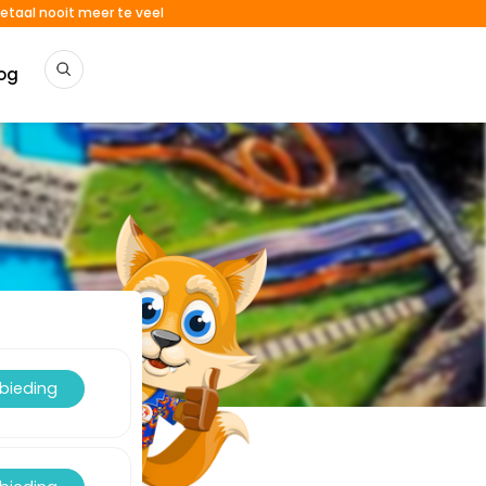
etaal nooit meer te veel
og
nbieding