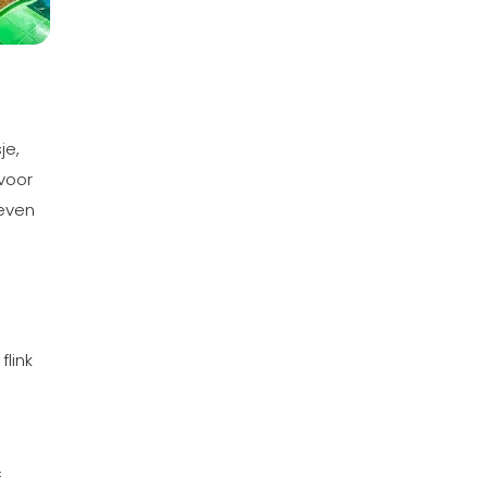
je,
voor
 even
link
&