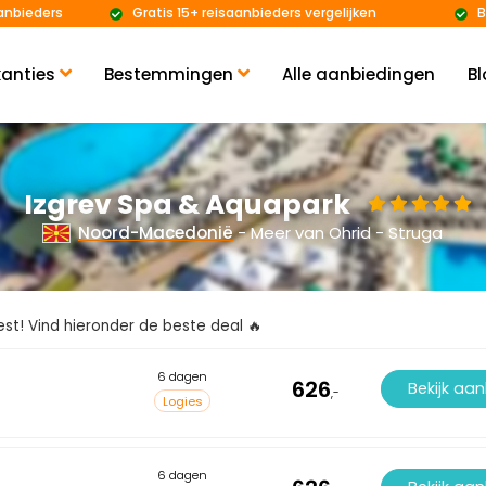
anbieders
Gratis 15+ reisaanbieders vergelijken
B
anties
Bestemmingen
Alle aanbiedingen
Bl
Izgrev Spa & Aquapark
Noord-Macedonië
- Meer van Ohrid - Struga
kiest! Vind hieronder de beste deal 🔥
6 dagen
626
Bekijk aa
,-
Logies
6 dagen