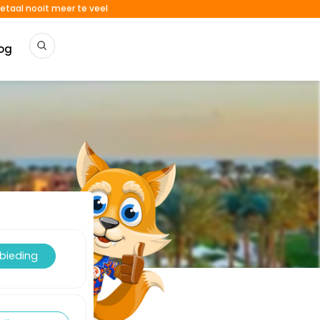
etaal nooit meer te veel
og
nbieding