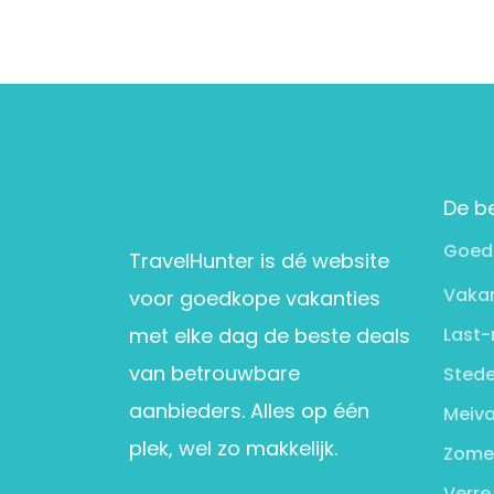
De b
Goed
TravelHunter is dé website
Vakan
voor goedkope vakanties
met elke dag de beste deals
Last-
van betrouwbare
Stede
aanbieders. Alles op één
Meiva
plek, wel zo makkelijk.
Zome
Verre