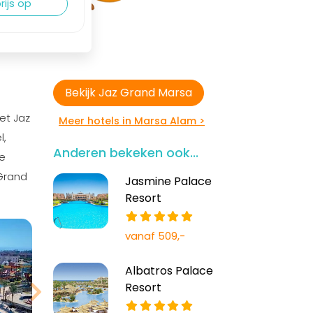
rijs op
Bekijk Jaz Grand Marsa
et Jaz
Meer hotels in Marsa Alam >
l,
Anderen bekeken ook...
ke
Grand
Jasmine Palace
Resort
vanaf 509,-
Albatros Palace
Resort