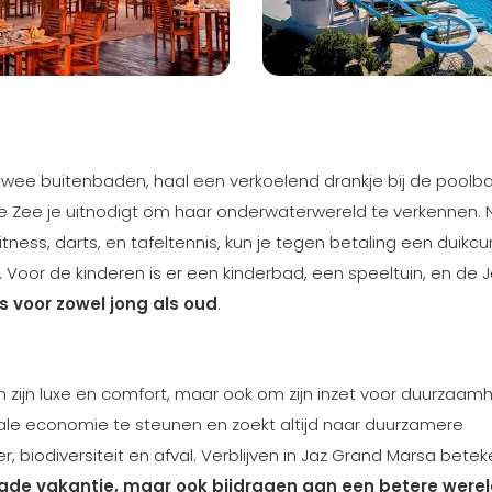
wee buitenbaden, haal een verkoelend drankje bij de poolba
e Zee je uitnodigt om haar onderwaterwereld te verkennen. 
tness, darts, en tafeltennis, kun je tegen betaling een duikcu
 Voor de kinderen is er een kinderbad, een speeltuin, en de 
is voor zowel jong als oud
.
 zijn luxe en comfort, maar ook om zijn inzet voor duurzaamh
le economie te steunen en zoekt altijd naar duurzamere
 biodiversiteit en afval. Verblijven in Jaz Grand Marsa betek
rgde vakantie, maar ook bijdragen aan een betere were