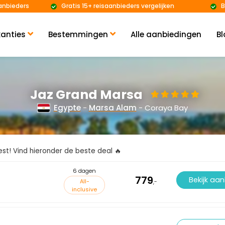
anbieders
Gratis 15+ reisaanbieders vergelijken
B
anties
Bestemmingen
Alle aanbiedingen
Bl
Jaz Grand Marsa
Egypte
-
Marsa Alam
- Coraya Bay
kiest! Vind hieronder de beste deal 🔥
6 dagen
779
Bekijk aa
All-
,-
inclusive