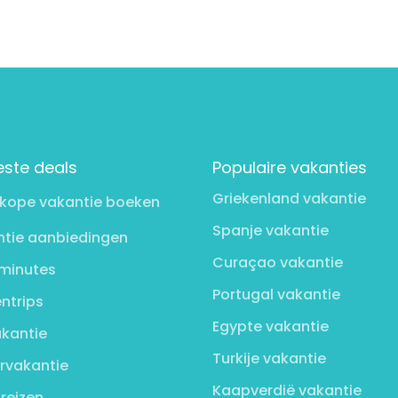
este deals
Populaire vakanties
Griekenland vakantie
kope vakantie boeken
Spanje vakantie
tie aanbiedingen
Curaçao vakantie
minutes
Portugal vakantie
ntrips
Egypte vakantie
kantie
Turkije vakantie
rvakantie
Kaapverdië vakantie
 reizen