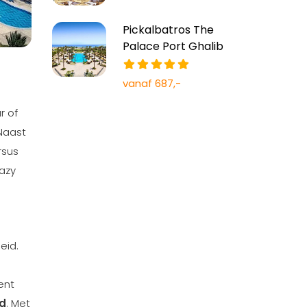
Pickalbatros The
Palace Port Ghalib
vanaf 687,-
r of
Naast
rsus
Jazy
eid.
ent
ld
. Met