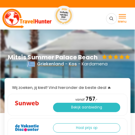
Menu
Mitsis Summer Palace Beach
Griekenland
-
Kos
- Kardamena
Wij zoeken, jij kiest! Vind hieronder de beste deal 🔥
757
vanaf
,-
Bekijk aanbieding
Haal prijs op