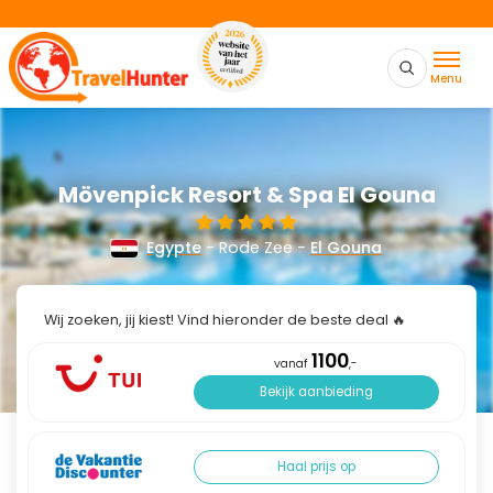
Menu
Mövenpick Resort & Spa El Gouna
Egypte
- Rode Zee -
El Gouna
Wij zoeken, jij kiest! Vind hieronder de beste deal 🔥
1100
vanaf
,-
Bekijk aanbieding
Haal prijs op