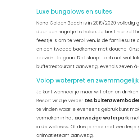
Luxe bungalows en suites
Nana Golden Beach is in 2019/2020 volledig 
door een ringetje te halen. Je kiest hier zel
feestje is om te verblijven, is de familiesuit
en een tweede badkamer met douche. Onze ti
zeezicht te gaan. Dat slaapt toch net wat lekke
buffetrestaurant aanwezig, evenals zeven à-l
Volop waterpret en zwemmogelij
Je kunt wanneer je maar wilt eten en drinken.
Resort vind je verder
zes buitenzwembaden
te vinden waar je eveneens gebruik kunt make
vermaken in het
aanwezige waterpark
met 
in de wellness. Of doe je mee met een lesje y
animatieteam aanwezig.