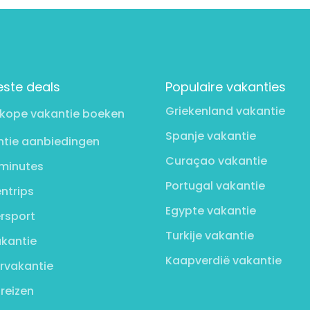
este deals
Populaire vakanties
Griekenland vakantie
kope vakantie boeken
Spanje vakantie
tie aanbiedingen
Curaçao vakantie
minutes
Portugal vakantie
ntrips
Egypte vakantie
rsport
Turkije vakantie
kantie
Kaapverdië vakantie
rvakantie
 reizen