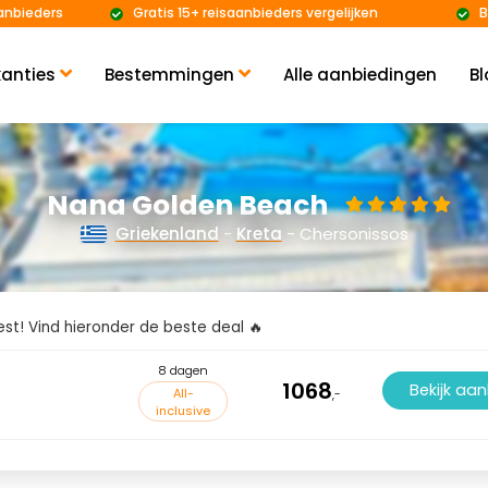
anbieders
Gratis 15+ reisaanbieders vergelijken
B
anties
Bestemmingen
Alle aanbiedingen
Bl
Nana Golden Beach
Griekenland
-
Kreta
- Chersonissos
kiest! Vind hieronder de beste deal 🔥
8 dagen
1068
Bekijk aa
All-
,-
inclusive