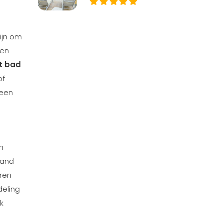
ijn om
een
t bad
of
s een
h
rand
uren
deling
k