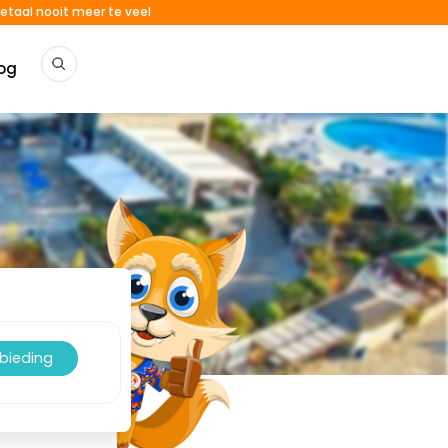
etaal nooit meer te veel
og
nbieding