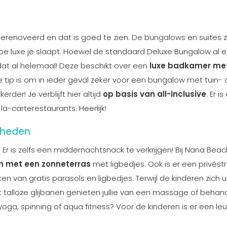
gerenoveerd en dat is goed te zien. De bungalows en suites z
f hoe luxe je slaapt. Hoewel de standaard Deluxe Bungalow al 
e dat al helemaal! Deze beschikt over een
luxe badkamer me
p is om in ieder geval zeker voor een bungalow met tuin- 
rder! Je verblijft hier altijd
op basis van all-inclusive
. Er i
a-carterestaurants. Heerlijk!
kheden
 Er is zelfs een middernachtsnack te verkrijgen! Bij Nana Beac
 met een zonneterras
met ligbedjes. Ook is er een privést
n van gratis parasols en ligbedjes. Terwijl de kinderen zich 
talloze glijbanen genieten jullie van een massage of behan
oga, spinning of aqua fitness? Voor de kinderen is er een leu