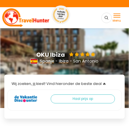
Menu
OKU Ibiza
Spanje
-
Ibiza
- San Antonio
Wij zoeken, jij kiest! Vind hieronder de beste deal 🔥
Haal prijs op