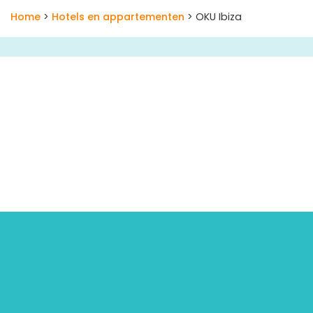
Home
>
Hotels en appartementen
> OKU Ibiza