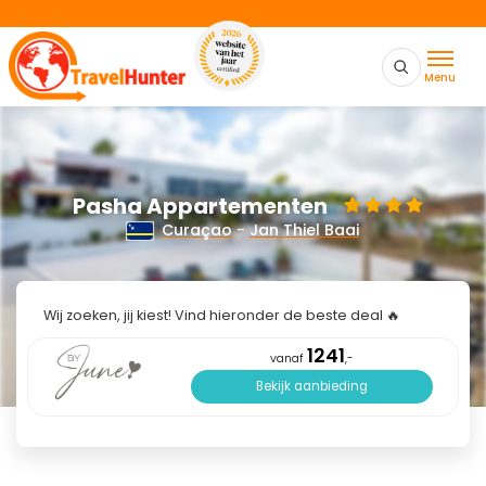
Menu
Pasha Appartementen
Curaçao
-
Jan Thiel Baai
Wij zoeken, jij kiest! Vind hieronder de beste deal 🔥
1241
vanaf
,-
Bekijk aanbieding