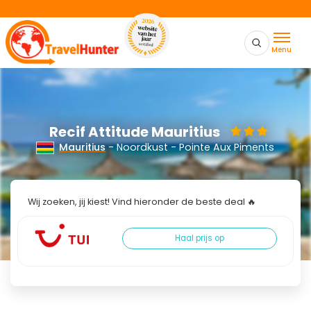
Menu
Recif Attitude Mauritius
Mauritius
- Noordkust - Pointe Aux Piments
Wij zoeken, jij kiest! Vind hieronder de beste deal 🔥
Haal prijs op