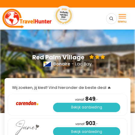
Menu
Red Palm Village
Bonaire
- Lac Bay
Wij zoeken, jij kiest! Vind hieronder de beste deal 🔥
849
vanaf
,-
Bekijk aanbieding
903
vanaf
,-
Bekijk aanbieding