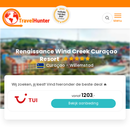
Menu
Renaissance Wind Creek Curaçao
Resort
Curaçao
-
Willemstad
Wij zoeken, jij kiest! Vind hieronder de beste deal 🔥
1203
vanaf
,-
Bekijk aanbieding