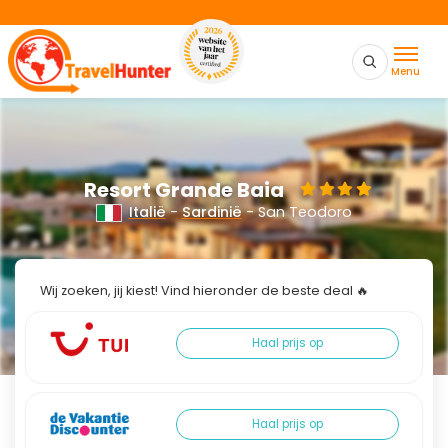
Menu
Resort Grande Baia
Italië
-
Sardinië
- San Teodoro
Wij zoeken, jij kiest! Vind hieronder de beste deal 🔥
Haal prijs op
Haal prijs op