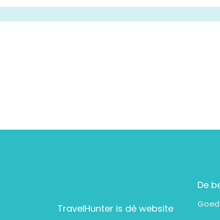
De b
Goed
TravelHunter is dé website