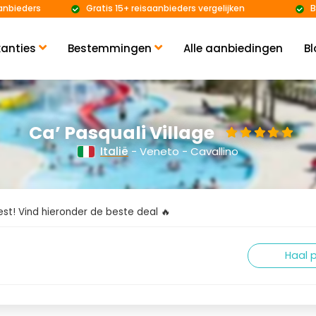
anbieders
Gratis 15+ reisaanbieders vergelijken
B
anties
Bestemmingen
Alle aanbiedingen
Bl
Ca’ Pasquali Village
Italië
- Veneto - Cavallino
kiest! Vind hieronder de beste deal 🔥
Haal p