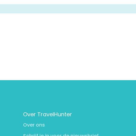
Over TravelHunter
Over ons
Schrijf je in voor de nieuwsbrief