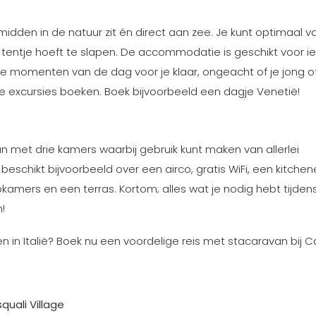
midden in de natuur zit én direct aan zee. Je kunt optimaal v
tentje hoeft te slapen. De accommodatie is geschikt voor i
e momenten van de dag voor je klaar, ongeacht of je jong o
e excursies boeken. Boek bijvoorbeeld een dagje Venetië!
an met drie kamers waarbij gebruik kunt maken van allerlei
eschikt bijvoorbeeld over een airco, gratis WiFi, een kitchen
kamers en een terras. Kortom; alles wat je nodig hebt tijden
!
in Italië? Boek nu een voordelige reis met stacaravan bij C
quali Village