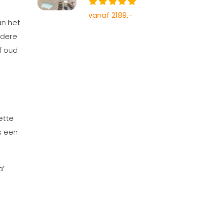
vanaf 2189,-
an het
edere
f oud
ette
s een
a’