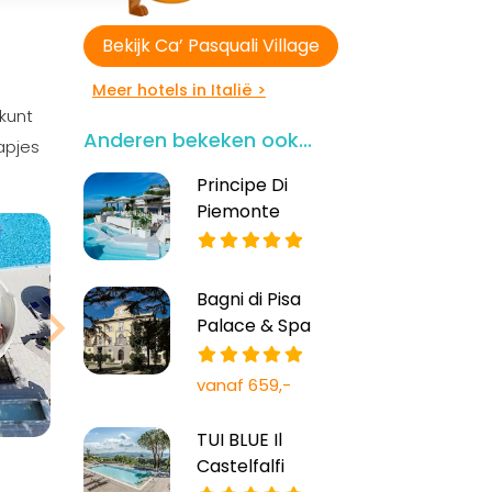
Bekijk Ca’ Pasquali Village
Meer hotels in Italië >
kunt
Anderen bekeken ook...
apjes
Principe Di
Bekijk meer
Piemonte
foto's
Bagni di Pisa
Palace & Spa
vanaf 659,-
TUI BLUE Il
Castelfalfi