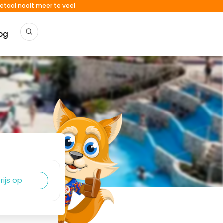
etaal nooit meer te veel
og
rijs op