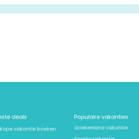
este deals
Populaire vakanties
Griekenland vakantie
kope vakantie boeken
Spanje vakantie