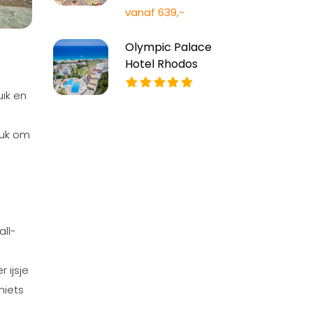
vanaf 639,-
Olympic Palace
Hotel Rhodos
uik en
leuk om
all-
 ijsje
niets