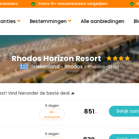
anbieders
Gratis 15+ reisaanbieders vergelijken
B
anties
Bestemmingen
Alle aanbiedingen
Bl
Rhodos Horizon Resort
Griekenland
-
Rhodos
- Rhodos-Stad
kiest! Vind hieronder de beste deal 🔥
6 dagen
851
Bekijk aa
All-
,-
inclusive
6 dagen