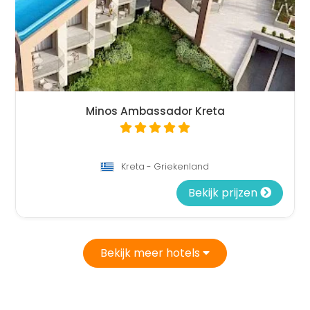
Minos Ambassador Kreta
Kreta - Griekenland
Bekijk prijzen
Bekijk meer hotels