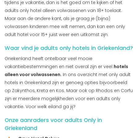
tijdens je vakantie, dan is het goed om te kijken of het
adults only hotel alleen volwassenen van 18+ toelaat.
Maar aan de andere kant, als je graag je (bijna)
volwassen kinderen mee wilt nemen, dan kan een only
adult hotel voor 15+ juist weer een uitkomst zijn.
Waar vind je adults only hotels in Griekenland?
Griekenland heeft ontelbaar veel mooie
vakantiebestemmingen en niet overal zijn er veel
hotels
alleen voor volwassenen.
In ons overzicht met only adult
hotels in Griekenland zijn er genoeg opties bijvoorbeeld
op Zakynthos, Kreta en Kos. Maar ook op Rhodos en Corfu
zijn er meerdere mogelijkheden voor een adults only
vakantie. Voor welk eiland ga jij?
Onze aanraders voor adults Only in
Griekenland