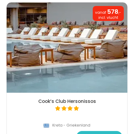
578
vanaf
,-
incl. vlucht
Cook’s Club Hersonissos
Kreta - Griekenland