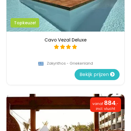
Topkeuze!
Cavo Vezal Deluxe
Zakynthos - Griekenland
Bekijk prijzen
884
vanaf
,-
incl. vlucht