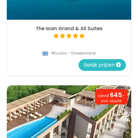
The Ixian Grand & All Suites
Rhodos - Griekenland
Bekijk prijzen
645
vanaf
,-
incl. vlucht