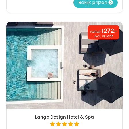
Bekijk prijzen
1272
vanaf
,-
incl. vlucht
Lango Design Hotel & Spa