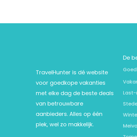
De b
Goed
TravelHunter is dé website
Vakan
voor goedkope vakanties
met elke dag de beste deals
Last-
van betrouwbare
Stede
aanbieders. Alles op één
Winte
plek, wel zo makkelijk.
Meiva
Zome