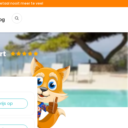
etaal nooit meer te veel
og
rt
rijs op