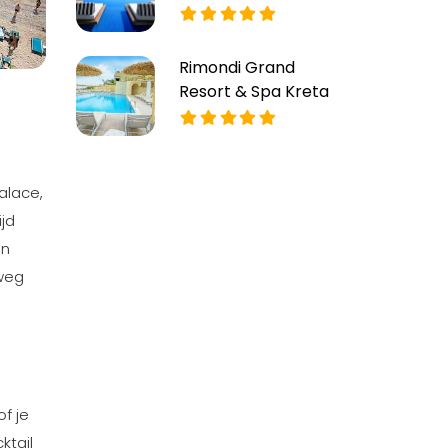
Rimondi Grand
Resort & Spa Kreta
Palace,
ijd
In
 weg
f je
ktail