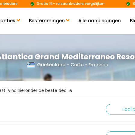
anbieders
Gratis 15+ reisaanbieders vergelijken
B
anties
Bestemmingen
Alle aanbiedingen
Bl
Atlantica Grand Mediterraneo Reso
Griekenland
-
Corfu
- Ermones
kiest! Vind hieronder de beste deal 🔥
Haal p