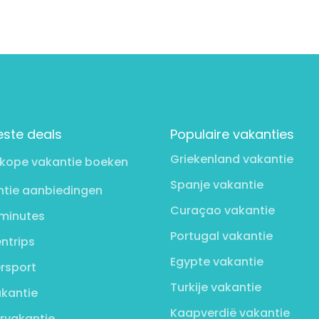
este deals
Populaire vakanties
Griekenland vakantie
kope vakantie boeken
Spanje vakantie
tie aanbiedingen
Curaçao vakantie
minutes
Portugal vakantie
ntrips
Egypte vakantie
rsport
Turkije vakantie
kantie
Kaapverdië vakantie
rvakantie