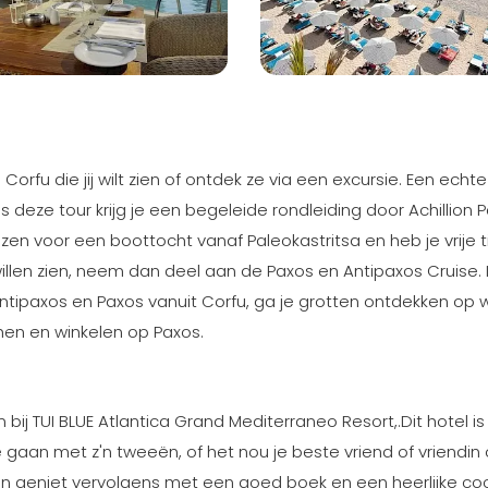
 Corfu die jij wilt zien of ontdek ze via een excursie. Een echte
s deze tour krijg je een begeleide rondleiding door Achillion 
iezen voor een boottocht vanaf Paleokastritsa en heb je vrije t
r willen zien, neem dan deel aan de Paxos en Antipaxos Cruise. 
ntipaxos en Paxos vanuit Corfu, ga je grotten ontdekken op
chen en winkelen op Paxos.
 bij TUI BLUE Atlantica Grand Mediterraneo Resort,.Dit hotel is
gaan met z'n tweeën, of het nou je beste vriend of vriendin o
 en geniet vervolgens met een goed boek en een heerlijke coc