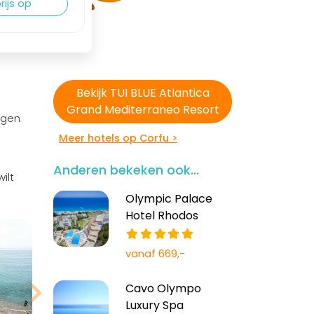
rijs op
Bekijk TUI BLUE Atlantica
Grand Mediterraneo Resort
legen
Meer hotels op Corfu >
Anderen bekeken ook...
ilt
Olympic Palace
Bekijk meer
Hotel Rhodos
foto's
vanaf 669,-
Cavo Olympo
Luxury Spa