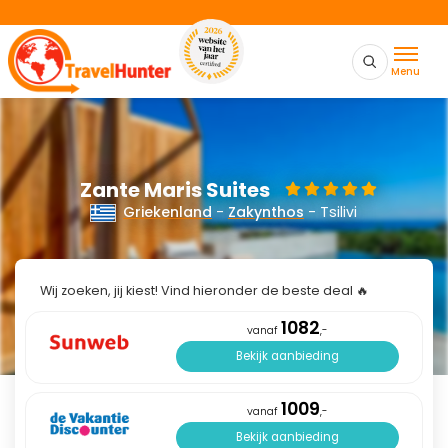
Menu
Zante Maris Suites
Griekenland
-
Zakynthos
- Tsilivi
Wij zoeken, jij kiest! Vind hieronder de beste deal 🔥
1082
vanaf
,-
Bekijk aanbieding
1009
vanaf
,-
Bekijk aanbieding