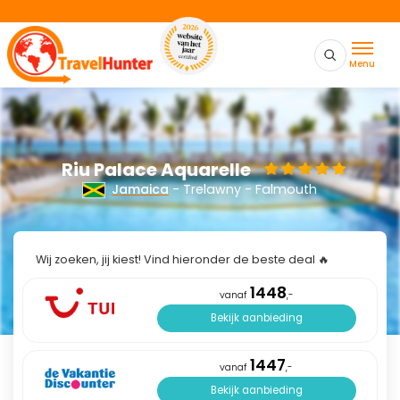
Menu
Riu Palace Aquarelle
Jamaica
- Trelawny - Falmouth
Wij zoeken, jij kiest! Vind hieronder de beste deal 🔥
1448
vanaf
,-
Bekijk aanbieding
1447
vanaf
,-
Bekijk aanbieding