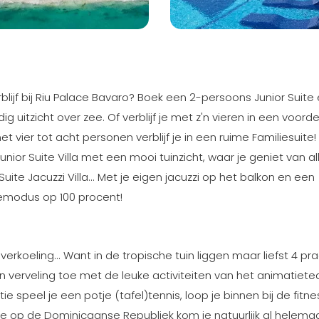
verblijf bij Riu Palace Bavaro? Boek een 2-persoons Junior Suite
itzicht over zee. Of verblijf je met z'n vieren in een voorde
 vier tot acht personen verblijf je in een ruime Familiesuite! 
Junior Suite Villa met een mooi tuinzicht, waar je geniet van all
en Suite Jacuzzi Villa... Met je eigen jacuzzi op het balkon en een
tiemodus op 100 procent!
 verkoeling... Want in de tropische tuin liggen maar liefst 4 pr
verveling toe met de leuke activiteiten van het animatiete
 speel je een potje (tafel)tennis, loop je binnen bij de fitne
tie op de Dominicaanse Republiek kom je natuurlijk al helemaa