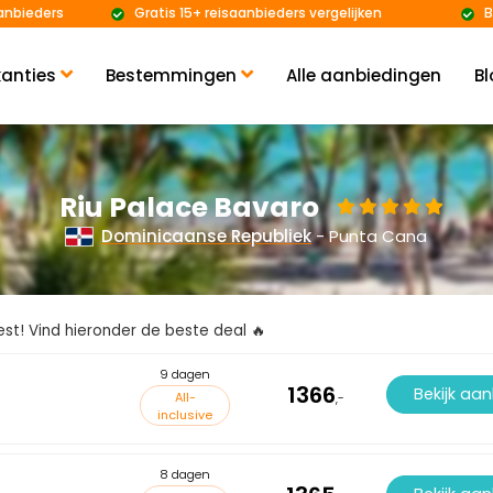
anbieders
Gratis 15+ reisaanbieders vergelijken
B
anties
Bestemmingen
Alle aanbiedingen
Bl
Riu Palace Bavaro
Dominicaanse Republiek
- Punta Cana
kiest! Vind hieronder de beste deal 🔥
9 dagen
1366
Bekijk aa
All-
,-
inclusive
8 dagen