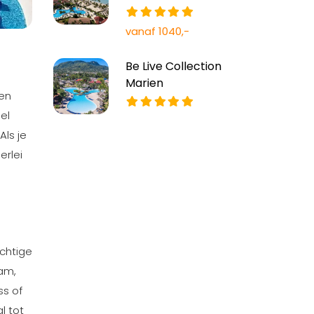
vanaf 1040,-
Be Live Collection
Marien
 en
el
Als je
erlei
achtige
am,
ss of
l tot