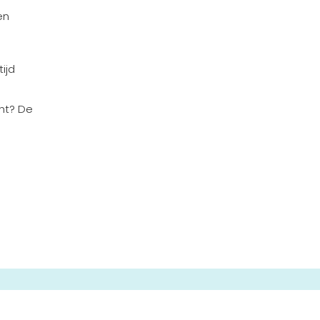
en
tijd
cht? De