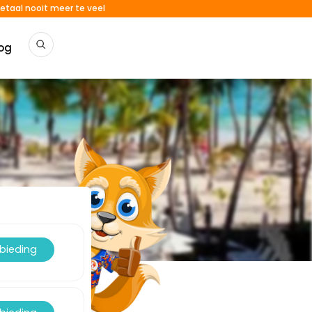
etaal nooit meer te veel
og
nbieding