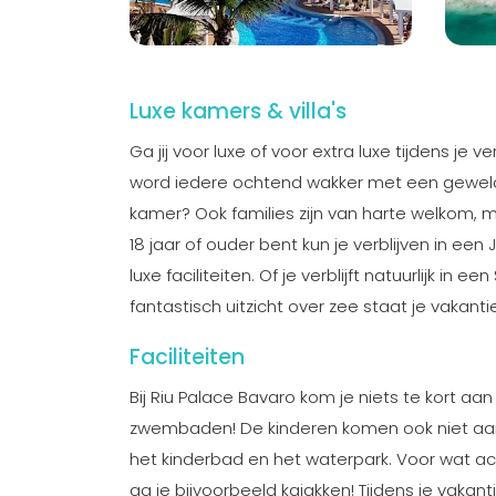
Luxe kamers & villa's
Ga jij voor luxe of voor extra luxe tijdens je 
word iedere ochtend wakker met een geweldig u
kamer? Ook families zijn van harte welkom, met
18 jaar of ouder bent kun je verblijven in een 
luxe faciliteiten. Of je verblijft natuurlijk in e
fantastisch uitzicht over zee staat je vakan
Faciliteiten
Bij Riu Palace Bavaro kom je niets te kort aan
zwembaden! De kinderen komen ook niet aan 
het kinderbad en het waterpark. Voor wat actie
ga je bijvoorbeeld kajakken! Tijdens je vakan