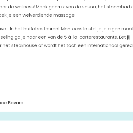
naar de wellness! Maak gebruik van de sauna, het stoombad 
 boek je een welverdiende massage!
usive... In het buffetrestaurant Montecristo stel je je eigen maal
eling ga je naar een van de 5 à-la-carterestaurants. Eet jij
ar het steakhouse of wordt het toch een internationaal gere
lace Bavaro