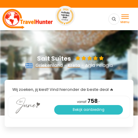
Menu
Salt Suites
Griekenland
-
Kreta
- Agia Pelagia
Wij zoeken, jij kiest! Vind hieronder de beste deal 🔥
758
vanaf
,-
Bekijk aanbieding