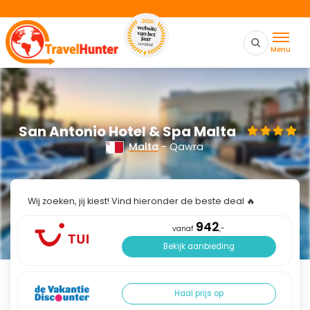
Menu
San Antonio Hotel & Spa Malta
Malta
- Qawra
Wij zoeken, jij kiest! Vind hieronder de beste deal 🔥
942
vanaf
,-
Bekijk aanbieding
Haal prijs op