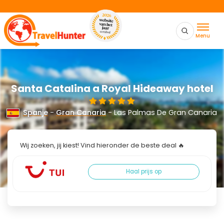
Menu
Santa Catalina a Royal Hideaway hotel
Spanje
-
Gran Canaria
- Las Palmas De Gran Canaria
Wij zoeken, jij kiest! Vind hieronder de beste deal 🔥
Haal prijs op