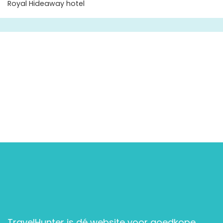
Royal Hideaway hotel
TravelHunter is dé website voor goedkope