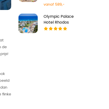
vanaf 589,-
Olympic Palace
Hotel Rhodos
dat
n de
rijs!
ook
rbeeld
 dan
flinke