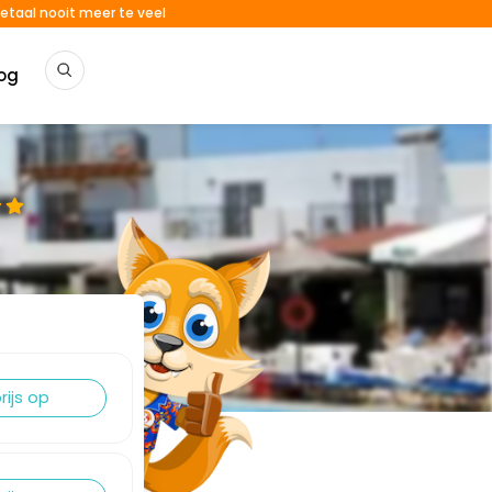
etaal nooit meer te veel
og
rijs op