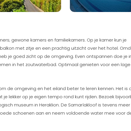
ers; gewone kamers en familiekamers. Op je kamer kun je
balkon met zitje en een prachtig uitzicht over het hotel. Om
heb je goed zicht op de omgeving. Even ontspannen doe je i
 nemen in het zoutwaterbad. Optimaal genieten voor een lage p
n om de omgeving en het eiland beter te leren kennen. Het is 
 je lekker op je eigen tempo rond kunt rijden. Bezoek bijvoo
gisch museum in Heraklion. De Samaríakloof is tevens meer
 goede schoenen aan en neem voldoende water mee voor de 