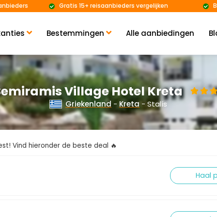
anbieders
Gratis 15+ reisaanbieders vergelijken
B
anties
Bestemmingen
Alle aanbiedingen
Bl
Semiramis Village Hotel Kreta
Griekenland
-
Kreta
- Stalís
kiest! Vind hieronder de beste deal 🔥
Haal p