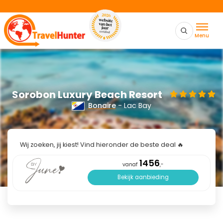
Menu
Sorobon Luxury Beach Resort
Bonaire
- Lac Bay
Wij zoeken, jij kiest! Vind hieronder de beste deal 🔥
1456
vanaf
,-
Bekijk aanbieding