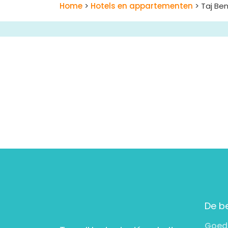
Home
>
Hotels en appartementen
> Taj Be
De b
Goed