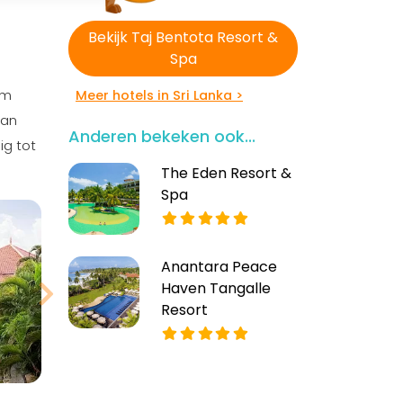
Bekijk Taj Bentota Resort &
Spa
um
Meer hotels in Sri Lanka >
 an
Anderen bekeken ook...
ig tot
The Eden Resort &
Bekijk meer
Spa
foto's
Anantara Peace
Haven Tangalle
Resort