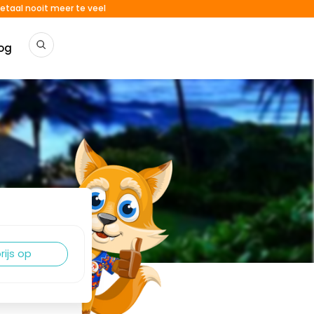
etaal nooit meer te veel
og
rijs op