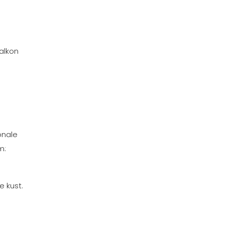
alkon
onale
m:
e kust.