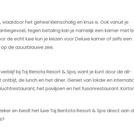
 waardoor het geheel kleinschalig en knus is. Ook vanuit je
antiegevoel, tegen betaling kan je namelijk een kamer met b
or de echt luxe kun je kiezen voor Deluxe kamer of zelfs een
ht op de azuurblauwe zee.
erblijf bij Taj Benota Resort & Spa, want je kunt door de all-
ontbijt, de lunch en het diner. Geniet van lokale en internati
luchtrestaurant, het paviljoen en het fusionrestaurant. Korto
zeker en biedt het luxe Taj Bentota Resort & Spa direct aan d
s?