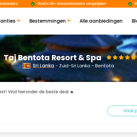
anbieders
Gratis 15+ reisaanbieders vergelijken
B
anties
Bestemmingen
Alle aanbiedingen
Bl
Taj Bentota Resort & Spa
Sri Lanka
- Zuid-Sri Lanka - Bentota
kiest! Vind hieronder de beste deal 🔥
Haal p