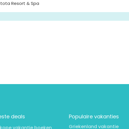
ntota Resort & Spa
este deals
Populaire vakanties
Griekenland vakantie
kope vakantie boeken