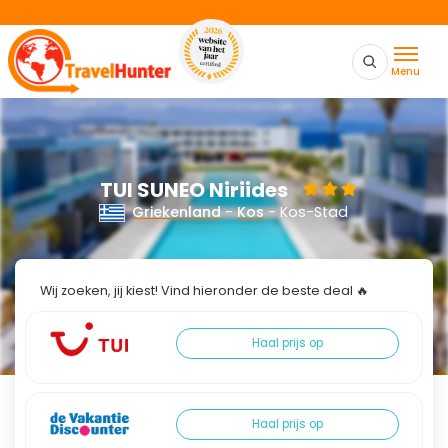
Menu
TUI SUNEO Niriides
Griekenland
-
Kos
- Kos-Stad
Wij zoeken, jij kiest! Vind hieronder de beste deal 🔥
Haal prijs op
Haal prijs op