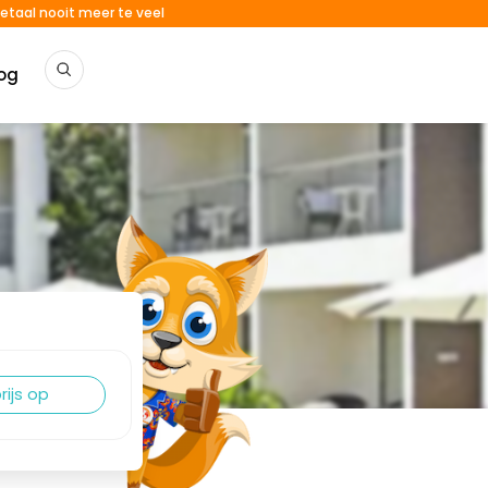
etaal nooit meer te veel
og
rijs op