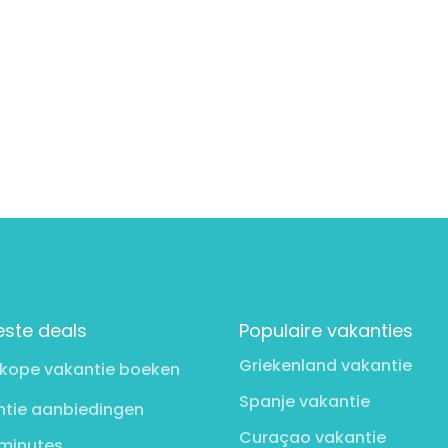
este deals
Populaire vakanties
Griekenland vakantie
kope vakantie boeken
Spanje vakantie
tie aanbiedingen
Curaçao vakantie
minutes