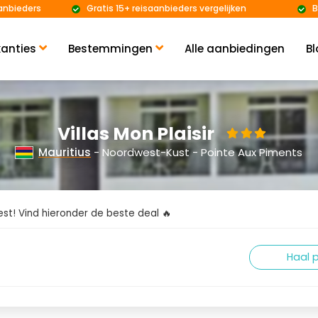
anbieders
Gratis 15+ reisaanbieders vergelijken
B
anties
Bestemmingen
Alle aanbiedingen
Bl
Villas Mon Plaisir
Mauritius
- Noordwest-Kust - Pointe Aux Piments
kiest! Vind hieronder de beste deal 🔥
Haal p