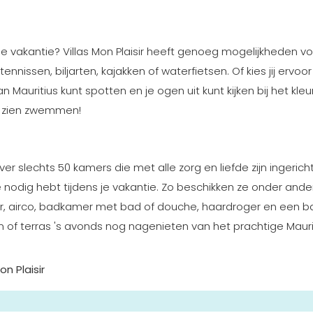
e vakantie? Villas Mon Plaisir heeft genoeg mogelijkheden v
tennissen, biljarten, kajakken of waterfietsen. Of kies jij ervoo
n Mauritius kunt spotten en je ogen uit kunt kijken bij het kleur
nen zien zwemmen!
ver slechts 50 kamers die met alle zorg en liefde zijn ingerich
 je nodig hebt tijdens je vakantie. Zo beschikken ze onder ande
nibar, airco, badkamer met bad of douche, haardroger en een b
on of terras 's avonds nog nagenieten van het prachtige Mauri
on Plaisir