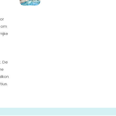
oor
r om
rijke
t. De
re
alkon
tius.