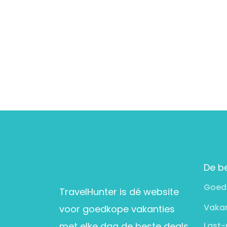
De b
Goed
TravelHunter is dé website
Vakan
voor goedkope vakanties
met elke dag de beste deals
Last-