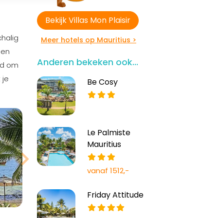
Bekijk Villas Mon Plaisir
chalig
Meer hotels op Mauritius >
een
Anderen bekeken ook...
eid om
 je
Be Cosy
Le Palmiste
Mauritius
vanaf 1512,-
Friday Attitude