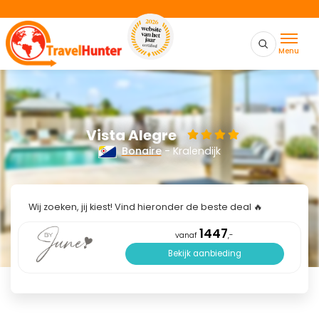
Menu
Vista Alegre
Bonaire
- Kralendijk
Wij zoeken, jij kiest! Vind hieronder de beste deal 🔥
1447
vanaf
,-
Bekijk aanbieding