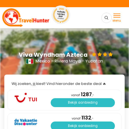
Menu
Viva Wyndham Azteca
Mexico
- Riviera Maya - Yucatan
Wij zoeken, jij kiest! Vind hieronder de beste deal 🔥
1287
vanaf
,-
Bekijk aanbieding
1132
vanaf
,-
Bekijk aanbieding