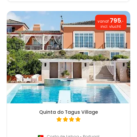
795
vanaf
,-
incl. vlucht
Quinta do Tagus Village
Costa de Lisboa - Portugal