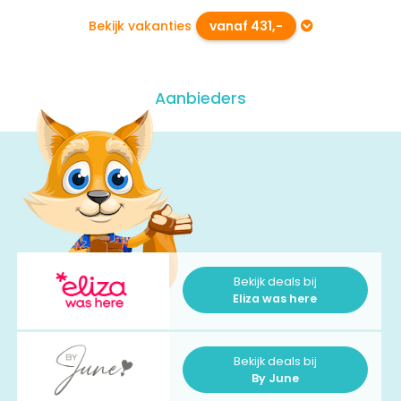
Bekijk vakanties
vanaf 431,-
Aanbieders
Bekijk deals bij
Eliza was here
Bekijk deals bij
By June