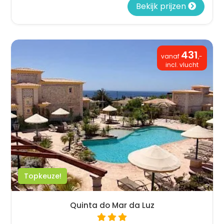
Bekijk prijzen
431
vanaf
,-
incl. vlucht
Topkeuze!
Quinta do Mar da Luz