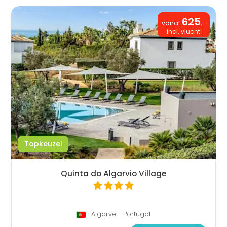
625
vanaf
,-
incl. vlucht
Topkeuze!
Quinta do Algarvio Village
Algarve - Portugal