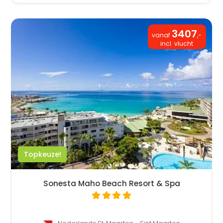
3407
vanaf
,-
incl. vlucht
Topkeuze!
Sonesta Maho Beach Resort & Spa