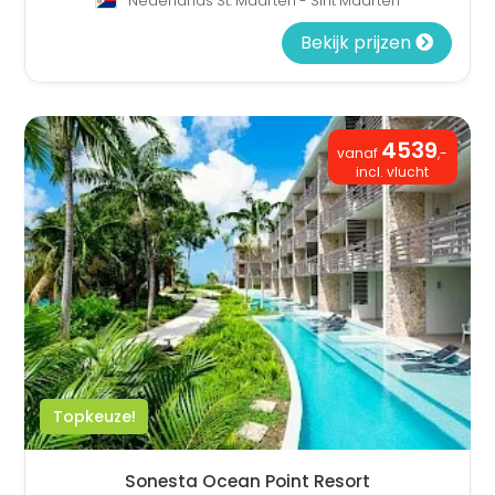
Nederlands St. Maarten - Sint Maarten
Bekijk prijzen
4539
vanaf
,-
incl. vlucht
Topkeuze!
Sonesta Ocean Point Resort