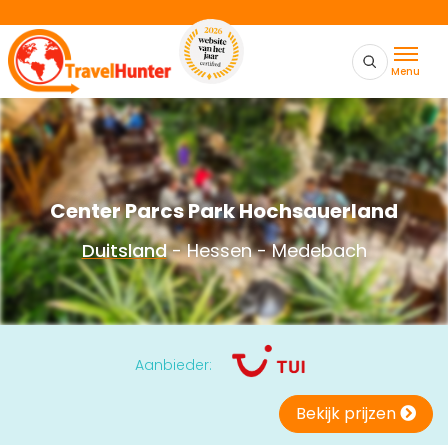
Menu
Center Parcs Park Hochsauerland
Duitsland
- Hessen - Medebach
Aanbieder:
Bekijk prijzen