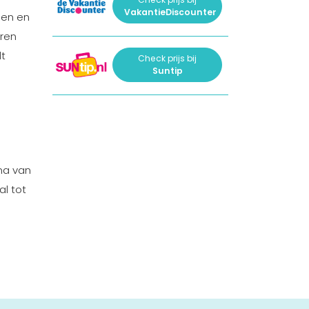
VakantieDiscounter
den en
eren
lt
Check prijs bij
Suntip
na van
l tot