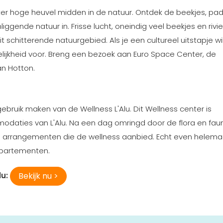
er hoge heuvel midden in de natuur. Ontdek de beekjes, pa
ggende natuur in. Frisse lucht, oneindig veel beekjes en rivi
 schitterende natuurgebied. Als je een cultureel uitstapje wi
ijkheid voor. Breng een bezoek aan Euro Space Center, de
an Hotton.
 gebruik maken van de Wellness L'Alu. Dit Wellness center is
daties van L'Alu. Na een dag omringd door de flora en fau
 arrangementen die de wellness aanbied. Echt even helemaa
appartementen.
Bekijk nu >
lu: