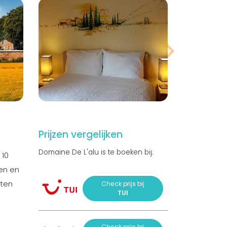
Prijzen vergelijken
Domaine De L'alu is te boeken bij:
 10
en en
nten
Check prijs bij
TUI
Check prijs bij