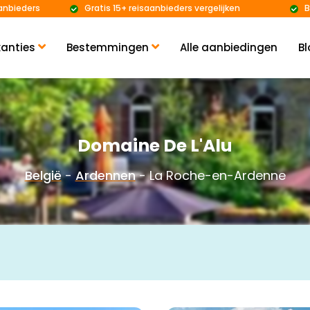
anbieders
Gratis 15+ reisaanbieders vergelijken
B
anties
Bestemmingen
Alle aanbiedingen
Bl
Domaine De L'Alu
België
-
Ardennen
- La Roche-en-Ardenne