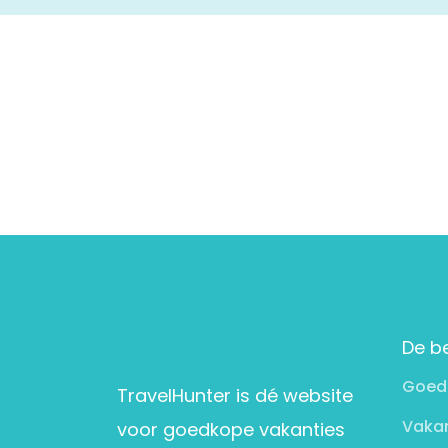
De b
Goed
TravelHunter is dé website
Vakan
voor goedkope vakanties