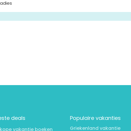
radies
este deals
Populaire vakanties
Griekenland vakantie
kope vakantie boeken