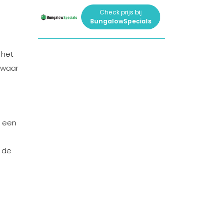
Check prijs bij
BungalowSpecials
 het
 waar
p een
n de