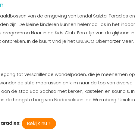
in
aaldbossen van de omgeving van Landal Salztal Paradies en
den zijn. De kleine kinderen kunnen helemaal los in het indoor
s programma klaar in de Kids Club. Een ritje van de glijbaan in
t ontbreken. In de buurt vind je het UNESCO Oberharzer Meer,
t toegang tot verschillende wandelpaden, die je meenemen o
wonder de stille moerassen en klim naar de top van diverse
 aan de stad Bad Sachsa met kerken, kastelen en sauna's. I
an de hoogste berg van Nedersaksen: de Wurmberg. Uniek in
Bekijk nu >
Paradies: