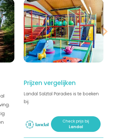
Prijzen vergelijken
Landal Salztal Paradies is te boeken
al
bij:
ving.
ig
Check prijs bij
en
Landal