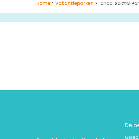
Home
>
Vakantieparken
> Landal Salztal Pa
De b
Goed