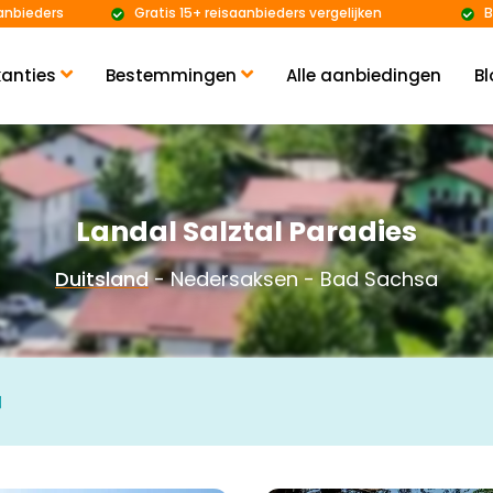
anbieders
Gratis 15+ reisaanbieders vergelijken
B
anties
Bestemmingen
Alle aanbiedingen
Bl
Landal Salztal Paradies
Duitsland
- Nedersaksen - Bad Sachsa