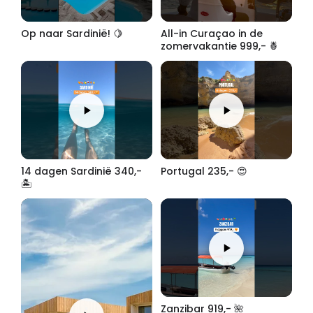
Op naar Sardinië! 🍋
All-in Curaçao in de
zomervakantie 999,- 🍍
14 dagen Sardinië 340,-
Portugal 235,- 😍
🏝️
Zanzibar 919,- 🌺