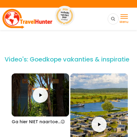
Menu
Video's: Goedkope vakanties & inspiratie
Ga hier NIET naartoe...😉