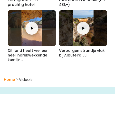
Portugal 351,- in
Luxe hotel in Albanië (nu
prachtig hotel
431,-)
Dit land heeft wel een
Verborgen strandje vlak
héél indrukwekkende
bij Albufeira 🧜‍♀️
kustlijn...
Home
> Video's