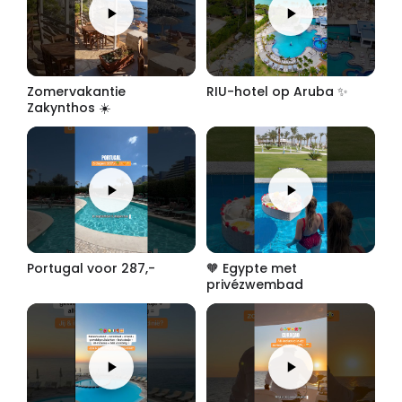
Zomervakantie
RIU-hotel op Aruba ✨
Zakynthos ☀️
Portugal voor 287,-
🧡 Egypte met
privézwembad