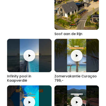
Soof aan de Rijn
Infinity pool in
Zomervakantie Curaçao
Kaapverdië
799,-