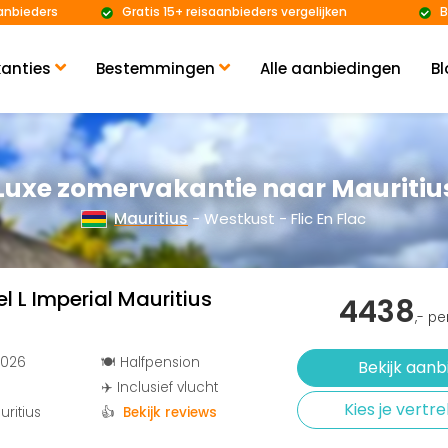
anbieders
Gratis 15+ reisaanbieders vergelijken
B
anties
Bestemmingen
Alle aanbiedingen
Bl
Luxe zomervakantie naar Mauritiu
Mauritius
- Westkust - Flic En Flac
el L Imperial Mauritius
4438
,- p
2026
🍽️ Halfpension
Bekijk aanb
✈️ Inclusief vlucht
Kies je vert
uritius
👍
Bekijk reviews