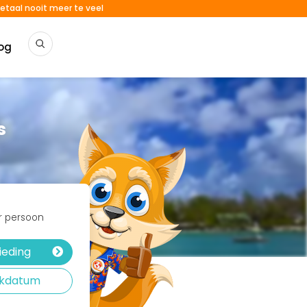
etaal nooit meer te veel
og
s
er persoon
ieding
rekdatum