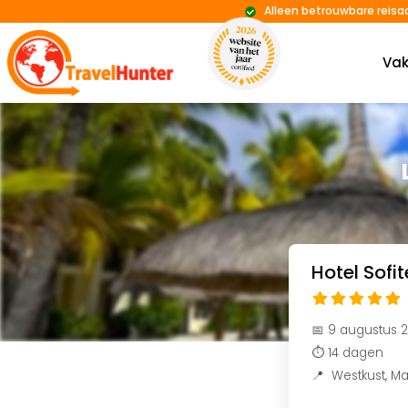
Alleen betrouwbare reisa
Vak
Hotel Sofit
📅 9 augustus 
⏱️ 14 dagen
📍
Westkust
,
Ma