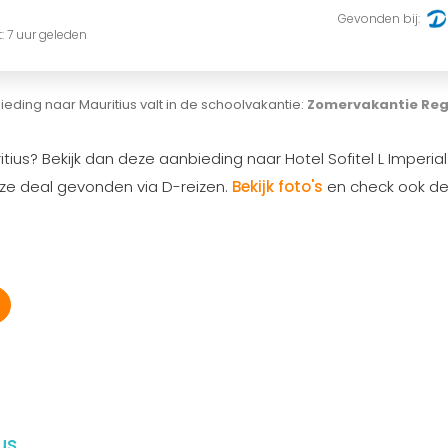
Gevonden bij:
t: 7 uur geleden
eding naar Mauritius valt in de schoolvakantie:
Zomervakantie Reg
ius? Bekijk dan deze aanbieding naar Hotel Sofitel L Imperial
eze deal gevonden via D-reizen.
Bekijk foto's
en check ook d
us