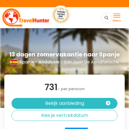
Menu
13 dagen zomervakantie naar Spanje
Spanje
-
Andalusie
- San Juan De Aznalfarache
731
,- per persoon
Bekijk aanbieding
Kies je vertrekdatum