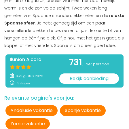
je in juli of augustus, precies wanneer het daar heerlijk
warm is en de zon volop schijnt. Twee weken lang
genieten van Spaanse stranden, lekker eten en die
relaxte
Spaanse sfeer
. Je hebt genoeg tijd om een paar
verschillende plekken te bezoeken of juist lekker te blijven
hangen op één fijne plek. Of je nou met het gezin gaat, als
koppel of met vrienden: Spanje is altijd een goed idee.
Ilunion Alcora
731
,- per persoon
14 augustus 2026
Bekijk aanbieding
13 dagen
Relevante pagina's voor jou:
Andalusie vakantie
Spanje vakantie
Zomervakantie